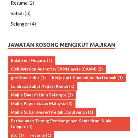
Resume
(2)
Sabah
(3)
Selangor
(4)
JAWATAN KOSONG MENGIKUT MAJIKAN
Balai Seni Negara.
(1)
Civil Aviation Authority Of Malaysia (CAAM)
(2)
grabfood rider
(1)
kerja part time online dari rumah
(1)
Lembaga Zakat Negeri Kedah
(1)
Majlis Daerah Hulu Selangor
(2)
Majlis Peperiksaan Malaysia
(3)
Majlis Sukan Negeri Kedah Darul Aman
(1)
Perbadanan Tabung Pembangunan Kemahiran Kuala
Lumpur.
(1)
ptd
(1)
resume
(1)