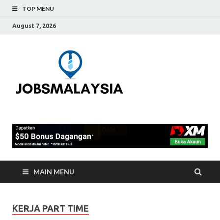
TOP MENU
August 7, 2026
Jobs
Blog Tentang Kerja Kosong
Full-Time & Part-Time
Malaysia
Terkini Di Malaysia
MAIN MENU
KERJA PART TIME