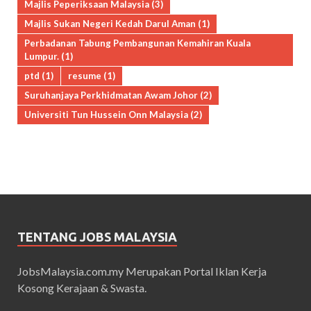
Majlis Peperiksaan Malaysia
(3)
Majlis Sukan Negeri Kedah Darul Aman
(1)
Perbadanan Tabung Pembangunan Kemahiran Kuala
Lumpur.
(1)
ptd
(1)
resume
(1)
Suruhanjaya Perkhidmatan Awam Johor
(2)
Universiti Tun Hussein Onn Malaysia
(2)
TENTANG JOBS MALAYSIA
JobsMalaysia.com.my Merupakan Portal Iklan Kerja
Kosong Kerajaan & Swasta.