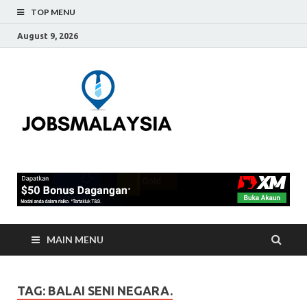
TOP MENU
August 9, 2026
Jobs
Blog Tentang Kerja Kosong
Full-Time & Part-Time
Malaysia
Terkini Di Malaysia
MAIN MENU
TAG:
BALAI SENI NEGARA.