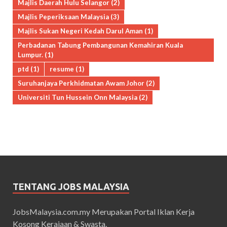
Majlis Daerah Hulu Selangor
(2)
Majlis Peperiksaan Malaysia
(3)
Majlis Sukan Negeri Kedah Darul Aman
(1)
Perbadanan Tabung Pembangunan Kemahiran Kuala
Lumpur.
(1)
ptd
(1)
resume
(1)
Suruhanjaya Perkhidmatan Awam Johor
(2)
Universiti Tun Hussein Onn Malaysia
(2)
TENTANG JOBS MALAYSIA
JobsMalaysia.com.my Merupakan Portal Iklan Kerja
Kosong Kerajaan & Swasta.