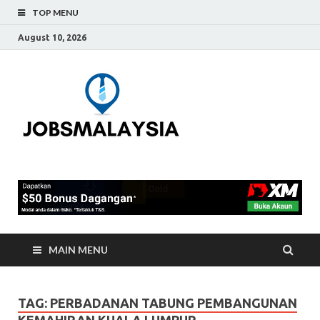
TOP MENU
August 10, 2026
Jobs
Blog Tentang Kerja Kosong
Full-Time & Part-Time
Malaysia
Terkini Di Malaysia
MAIN MENU
TAG:
PERBADANAN TABUNG PEMBANGUNAN