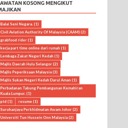
JAWATAN KOSONG MENGIKUT
MAJIKAN
Balai Seni Negara.
(1)
Civil Aviation Authority Of Malaysia (CAAM)
(2)
grabfood rider
(1)
kerja part time online dari rumah
(1)
Lembaga Zakat Negeri Kedah
(1)
Majlis Daerah Hulu Selangor
(2)
Majlis Peperiksaan Malaysia
(3)
Majlis Sukan Negeri Kedah Darul Aman
(1)
Perbadanan Tabung Pembangunan Kemahiran
Kuala Lumpur.
(1)
ptd
(1)
resume
(1)
Suruhanjaya Perkhidmatan Awam Johor
(2)
Universiti Tun Hussein Onn Malaysia
(2)