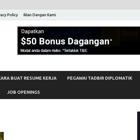
vacy Policy
Iklan Dengan Kami
 Malaysia
erja Kosong Full-Time & Part-Time Terkini Di Malaysia
CARA BUAT RESUME KERJA
PEGAWAI TADBIR DIPLOMATIK
JOB OPENINGS