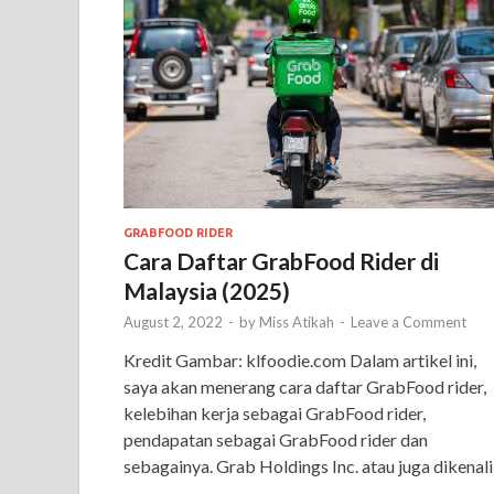
GRABFOOD RIDER
Cara Daftar GrabFood Rider di
Malaysia (2025)
August 2, 2022
-
by
Miss Atikah
-
Leave a Comment
Kredit Gambar: klfoodie.com Dalam artikel ini,
saya akan menerang cara daftar GrabFood rider,
kelebihan kerja sebagai GrabFood rider,
pendapatan sebagai GrabFood rider dan
sebagainya. Grab Holdings Inc. atau juga dikenali
…