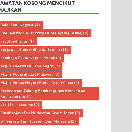
JAWATAN KOSONG MENGIKUT
MAJIKAN
Balai Seni Negara.
(1)
Civil Aviation Authority Of Malaysia (CAAM)
(2)
grabfood rider
(1)
kerja part time online dari rumah
(1)
Lembaga Zakat Negeri Kedah
(1)
Majlis Daerah Hulu Selangor
(2)
Majlis Peperiksaan Malaysia
(3)
Majlis Sukan Negeri Kedah Darul Aman
(1)
Perbadanan Tabung Pembangunan Kemahiran
Kuala Lumpur.
(1)
ptd
(1)
resume
(1)
Suruhanjaya Perkhidmatan Awam Johor
(2)
Universiti Tun Hussein Onn Malaysia
(2)