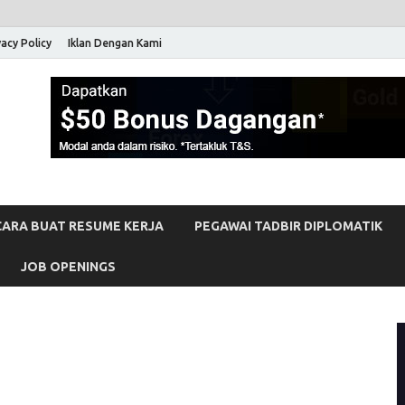
vacy Policy
Iklan Dengan Kami
 Malaysia
erja Kosong Full-Time & Part-Time Terkini Di Malaysia
CARA BUAT RESUME KERJA
PEGAWAI TADBIR DIPLOMATIK
JOB OPENINGS