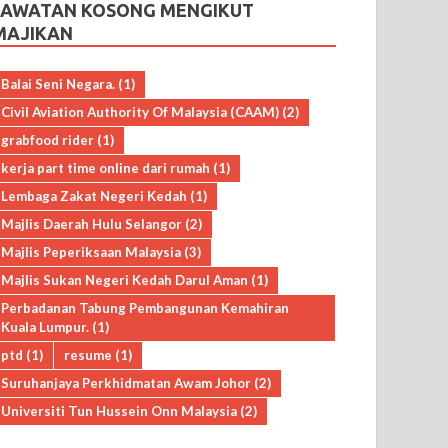
JAWATAN KOSONG MENGIKUT
MAJIKAN
Balai Seni Negara.
(1)
Civil Aviation Authority Of Malaysia (CAAM)
(2)
grabfood rider
(1)
kerja part time online dari rumah
(1)
Lembaga Zakat Negeri Kedah
(1)
Majlis Daerah Hulu Selangor
(2)
Majlis Peperiksaan Malaysia
(3)
Majlis Sukan Negeri Kedah Darul Aman
(1)
Perbadanan Tabung Pembangunan Kemahiran
Kuala Lumpur.
(1)
ptd
(1)
resume
(1)
Suruhanjaya Perkhidmatan Awam Johor
(2)
Universiti Tun Hussein Onn Malaysia
(2)