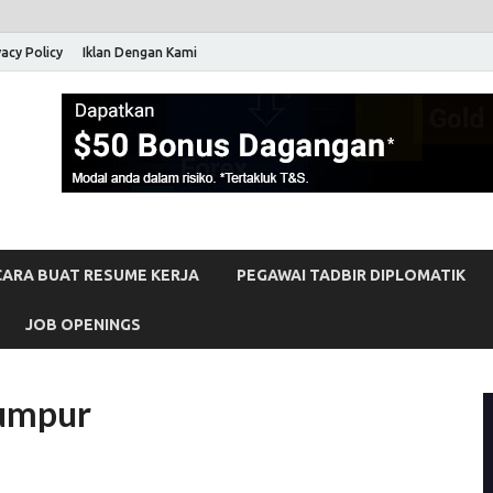
vacy Policy
Iklan Dengan Kami
 Malaysia
erja Kosong Full-Time & Part-Time Terkini Di Malaysia
CARA BUAT RESUME KERJA
PEGAWAI TADBIR DIPLOMATIK
JOB OPENINGS
lumpur