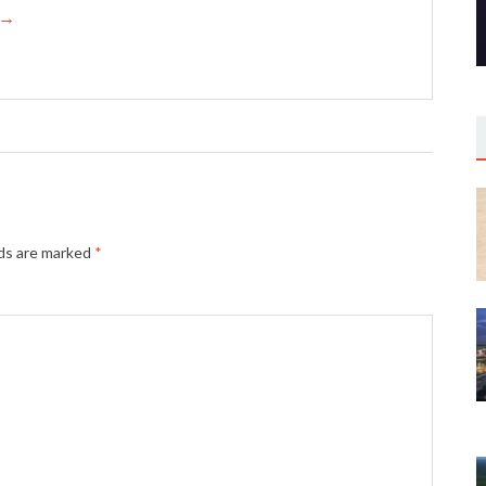
h →
lds are marked
*